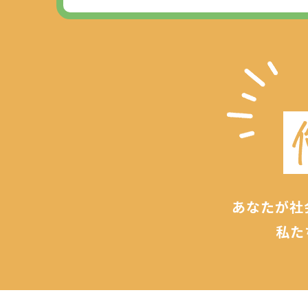
あなたが社
私た